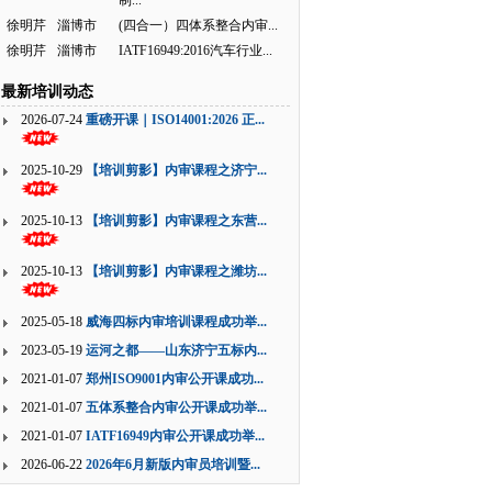
徐明芹
淄博市
(四合一）四体系整合内审...
徐明芹
淄博市
IATF16949:2016汽车行业...
王梦琪
漯河市
ISO22000食品安全管理体...
最新培训动态
刘瑶
成都市
(四合一）四体系整合内审...
2026-07-24
重磅开课｜ISO14001:2026 正...
李洪
湖州市
ISO9001质量管理体系内部...
司鹏飞
喀什地区
ISO9001质量管理体系内部...
2025-10-29
【培训剪影】内审课程之济宁...
陈克鹏
通州区
ISO9001质量管理体系内部...
曲朔瑶
烟台市
三体系整合内审培训课程...
2025-10-13
【培训剪影】内审课程之东营...
谢海珊
青浦区
三体系整合内审培训课程...
刘映庭
东莞市
(四合一）四体系整合内审...
2025-10-13
【培训剪影】内审课程之潍坊...
程心如
宿州市
ISO9001质量管理体系内部...
袁文
惠州市
ISO9001质量管理体系内部...
2025-05-18
威海四标内审培训课程成功举...
姚婷婷
深圳市
三体系整合内审培训课程...
顾毛
无锡市
三体系整合内审培训课程...
2023-05-19
运河之都——山东济宁五标内...
田绍美
大兴区
ISO9001质量管理体系内部...
2021-01-07
郑州ISO9001内审公开课成功...
陈惠燕
闵行区
ISO9001质量管理体系内部...
2021-01-07
五体系整合内审公开课成功举...
董淑夏
2021-01-07
济宁市
IATF16949内审公开课成功举...
三体系整合内审培训课程...
HACCP危害分析与关键控
2026-06-22
2026年6月新版内审员培训暨...
刘笑笑
制...